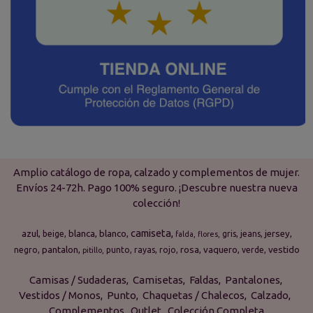
Amplio catálogo de ropa, calzado y complementos de mujer.
Envíos 24-72h. Pago 100% seguro. ¡Descubre nuestra nueva
colección!
camiseta
azul
blanca
blanco
jersey
beige
gris
jeans
falda
flores
pantalon
rosa
vaquero
vestido
negro
punto
rayas
rojo
verde
pitillo
Camisas / Sudaderas
Camisetas
Faldas
Pantalones
Vestidos / Monos
Punto
Chaquetas / Chalecos
Calzado
Complementos
Outlet
Colección Completa