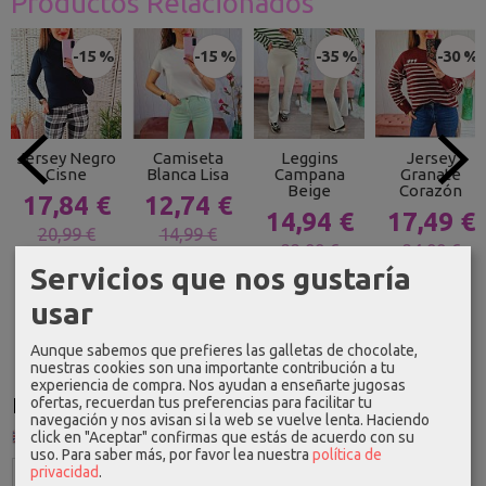
Productos Relacionados
-15 %
-15 %
-35 %
-30 %
Jersey Negro
Camiseta
Leggins
Jersey
Cisne
Blanca Lisa
Campana
Granate
Beige
Corazón
17,84 €
12,74 €
14,94 €
17,49 €
20,99 €
14,99 €
22,99 €
24,99 €
Servicios que nos gustaría
usar
Aunque sabemos que prefieres las galletas de chocolate,
nuestras cookies son una importante contribución a tu
experiencia de compra. Nos ayudan a enseñarte jugosas
Idioma
ofertas, recuerdan tus preferencias para facilitar tu
navegación y nos avisan si la web se vuelve lenta. Haciendo
click en "Aceptar" confirmas que estás de acuerdo con su
uso.
Para saber más, por favor lea nuestra
política de
privacidad
.