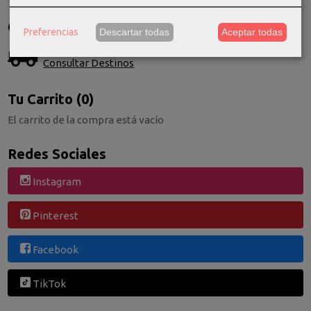
Costes de Envío
Preferencias
Descartar todas
Aceptar todas
GRATIS *
Consultar Destinos
Tu Carrito (0)
El carrito de la compra está vacío
Redes Sociales
Instagram
Pinterest
Facebook
TikTok