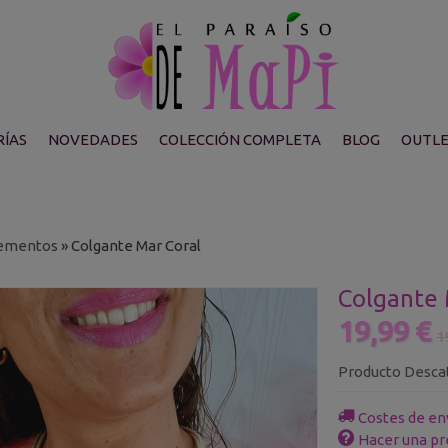
ÍAS
NOVEDADES
COLECCIÓN COMPLETA
BLOG
OUTL
ementos
»
Colgante Mar Coral
Colgante 
19,99 €
1
Producto Desca
Costes de en
Hacer una pr