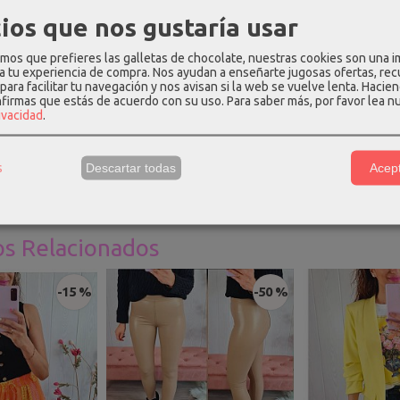
plementos
|
Tags:
coral
colgante
conchas
mar
|
Comentarios
ios que nos gustaría usar
os que prefieres las galletas de chocolate, nuestras cookies son una 
 a tu experiencia de compra. Nos ayudan a enseñarte jugosas ofertas, re
para facilitar tu navegación y nos avisan si la web se vuelve lenta. Hacien
PCIÓN
COMENTARIOS
nfirmas que estás de acuerdo con su uso.
Para saber más, por favor lea n
rivacidad
.
n color coral, con motivos marinos y cierre de acero hipoalergénic
s
Descartar todas
Acept
os Relacionados
-15 %
-50 %