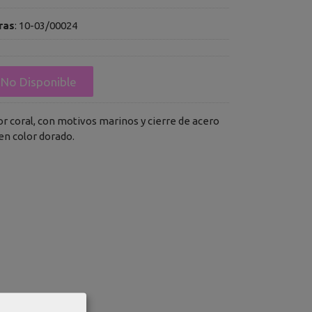
ras
:
10-03/00024
No Disponible
r coral, con motivos marinos y cierre de acero
en color dorado.