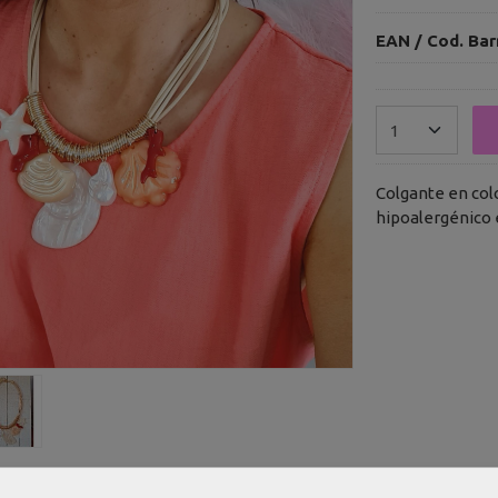
EAN / Cod. Bar
Colgante en colo
hipoalergénico 