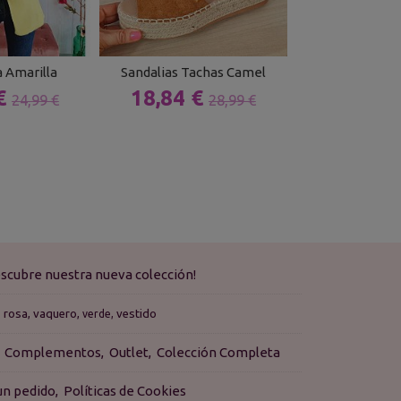
 Amarilla
Sandalias Tachas Camel
Jersey Yai
 €
18,84 €
15,99 
24,99 €
28,99 €
scubre nuestra nueva colección!
rosa
vaquero
vestido
verde
Complementos
Outlet
Colección Completa
 un pedido
Políticas de Cookies