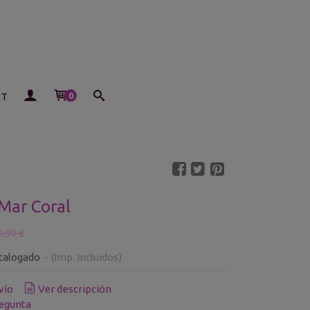
ET
0
Mar Coral
9,99 €
talogado
-
(Imp. Incluidos)
vío
Ver descripción
egunta