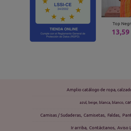
Top Negr
13,59
Amplio catálogo de ropa, calza
ca
azul
blanca
blanco
beige
Camisas / Sudaderas
Camisetas
Faldas
Pan
Ir arriba
Contáctanos
Aviso 