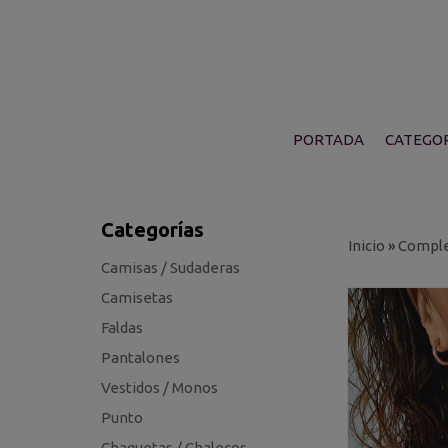
PORTADA
CATEGOR
Categorías
Inicio
»
Compl
Camisas / Sudaderas
Camisetas
Faldas
Pantalones
Vestidos / Monos
Punto
Chaquetas / Chalecos