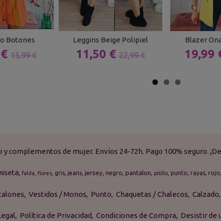
o Botones
Leggins Beige Polipiel
Blazer Ona
 €
11,50 €
19,99
15,99 €
22,99 €
do y complementos de mujer. Envíos 24-72h. Pago 100% seguro. ¡De
miseta
jersey
pantalon
gris
jeans
negro
punto
rayas
rojo
falda
flores
pitillo
talones
Vestidos / Monos
Punto
Chaquetas / Chalecos
Calzado
Legal
Política de Privacidad
Condiciones de Compra
Desistir de