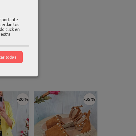
importante
cuerdan tus
do click en
uestra
o en color dorado.
ar todas
-20 %
-35 %