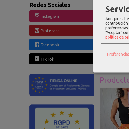
Redes Sociales
Categoría:
Com
Servic
Instagram
Aunque sabem
contribución
preferencias 
DESCRI
Pinterest
"Aceptar" co
política de p
Facebook
Colgante e
Preferencia
TikTok
Product