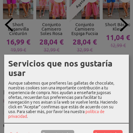
Agotado
Short
Conjunto
Conjunto
Short Básico
Buganvilla
Camisero
Camisero
Klein
Cinturón
Soles Rosa
Espiga Fucsia
11,04 €
16,99 €
28,04 €
28,04 €
12,99 €
19,99 €
32,99 €
32,99 €
Servicios que nos gustaría
usar
Aunque sabemos que prefieres las galletas de chocolate,
nuestras cookies son una importante contribución a tu
Idioma
experiencia de compra. Nos ayudan a enseñarte jugosas
ofertas, recuerdan tus preferencias para facilitar tu
navegación y nos avisan si la web se vuelve lenta. Haciendo
click en "Aceptar" confirmas que estás de acuerdo con su
uso.
Para saber más, por favor lea nuestra
política de
privacidad
.
Costes de Envío