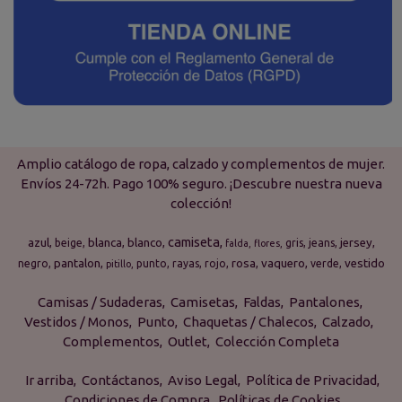
Amplio catálogo de ropa, calzado y complementos de mujer.
Envíos 24-72h. Pago 100% seguro. ¡Descubre nuestra nueva
colección!
camiseta
azul
blanca
blanco
jersey
beige
gris
jeans
falda
flores
pantalon
rosa
vaquero
vestido
negro
punto
rayas
rojo
verde
pitillo
Camisas / Sudaderas
Camisetas
Faldas
Pantalones
Vestidos / Monos
Punto
Chaquetas / Chalecos
Calzado
Complementos
Outlet
Colección Completa
Ir arriba
Contáctanos
Aviso Legal
Política de Privacidad
Condiciones de Compra
Políticas de Cookies