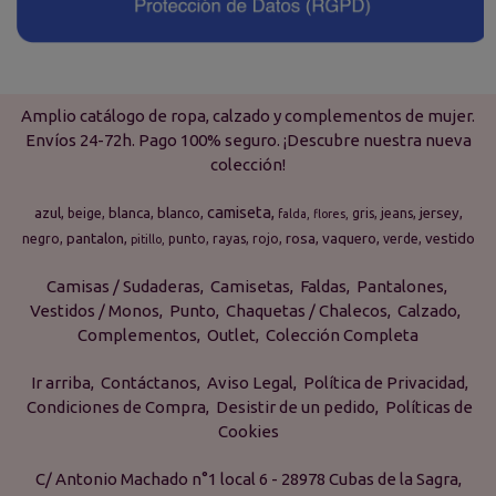
Amplio catálogo de ropa, calzado y complementos de mujer.
Envíos 24-72h. Pago 100% seguro. ¡Descubre nuestra nueva
colección!
camiseta
azul
blanca
blanco
jersey
beige
gris
jeans
falda
flores
pantalon
rosa
vaquero
vestido
negro
punto
rayas
rojo
verde
pitillo
Camisas / Sudaderas
Camisetas
Faldas
Pantalones
Vestidos / Monos
Punto
Chaquetas / Chalecos
Calzado
Complementos
Outlet
Colección Completa
Ir arriba
Contáctanos
Aviso Legal
Política de Privacidad
Condiciones de Compra
Desistir de un pedido
Políticas de
Cookies
C/ Antonio Machado n°1 local 6 - 28978 Cubas de la Sagra,