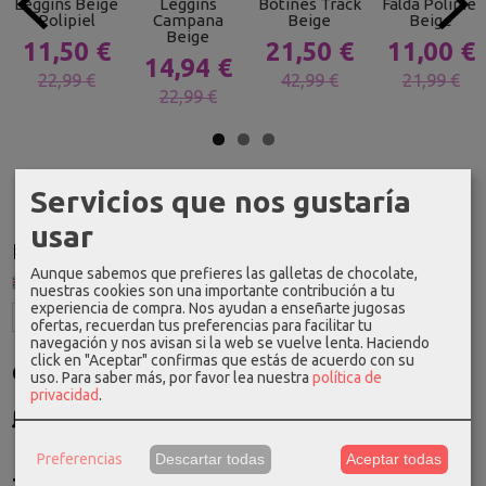
Leggins Beige
Leggins
Botines Track
Falda Polipiel
Polipiel
Campana
Beige
Beige
Beige
11,50 €
21,50 €
11,00 €
14,94 €
22,99 €
42,99 €
21,99 €
22,99 €
Servicios que nos gustaría
usar
Idioma
Aunque sabemos que prefieres las galletas de chocolate,
nuestras cookies son una importante contribución a tu
experiencia de compra. Nos ayudan a enseñarte jugosas
ofertas, recuerdan tus preferencias para facilitar tu
navegación y nos avisan si la web se vuelve lenta. Haciendo
click en "Aceptar" confirmas que estás de acuerdo con su
Costes de Envío
uso.
Para saber más, por favor lea nuestra
política de
privacidad
.
GRATIS *
Consultar Destinos
Preferencias
Descartar todas
Aceptar todas
Tu Carrito (0)